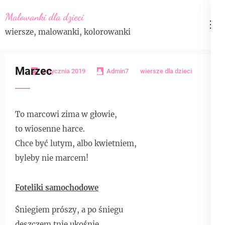
Skip
Malowanki dla dzieci
to
wiersze, malowanki, kolorowanki
content
(Press
Enter)
Marzec
6 stycznia 2019
Admin7
wiersze dla dzieci
To marcowi zima w głowie,
to wiosenne harce.
Chce być lutym, albo kwietniem,
byleby nie marcem!
Foteliki samochodowe
Śniegiem prószy, a po śniegu
deszczem tnie ukośnie.