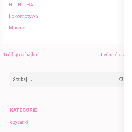
HU, HU ,HA
Lokomotywa
Marzec
Nawigacja
Trójkątna bajka
Leśne duszki
wpisu
Szukaj:
KATEGORIE
czytanki