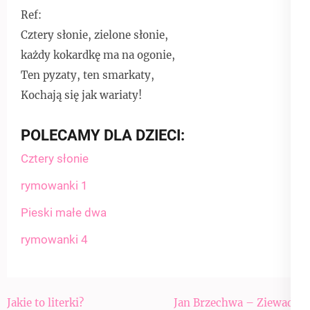
Ref:
Cztery słonie, zielone słonie,
każdy kokardkę ma na ogonie,
Ten pyzaty, ten smarkaty,
Kochają się jak wariaty!
POLECAMY DLA DZIECI:
Cztery słonie
rymowanki 1
Pieski małe dwa
rymowanki 4
Nawigacja
Jakie to literki?
Jan Brzechwa – Ziewadło