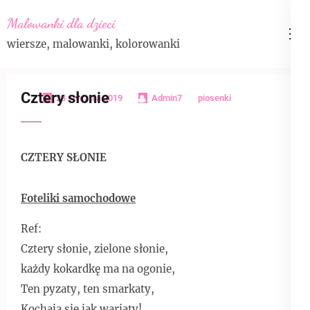
Skip
Malowanki dla dzieci
to
wiersze, malowanki, kolorowanki
content
(Press
Enter)
Cztery słonie
23 stycznia 2019
Admin7
piosenki
CZTERY SŁONIE
Foteliki samochodowe
Ref:
Cztery słonie, zielone słonie,
każdy kokardkę ma na ogonie,
Ten pyzaty, ten smarkaty,
Kochają się jak wariaty!