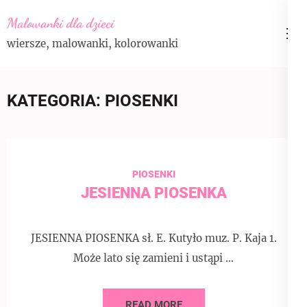
Skip
Malowanki dla dzieci
to
wiersze, malowanki, kolorowanki
content
(Press
Enter)
KATEGORIA:
PIOSENKI
PIOSENKI
JESIENNA PIOSENKA
JESIENNA PIOSENKA sł. E. Kutyło muz. P. Kaja 1.
Może lato się zamieni i ustąpi …
READ MORE