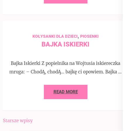
,
KOŁYSANKI DLA DZIECI
PIOSENKI
BAJKA ISKIERKI
Bajka Iskierki Z popielnika na Wojtusia iskiereczka
mruga: – ChodĄ, chodĄ… bajkę ci opowiem. Bajka …
READ MORE
Nawigacja
Starsze wpisy
po