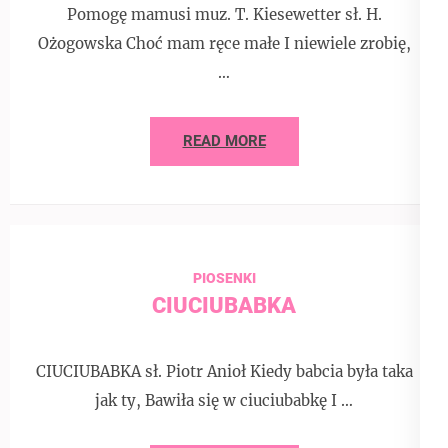
Pomogę mamusi muz. T. Kiesewetter sł. H.
Ożogowska Choć mam ręce małe I niewiele zrobię,
…
READ MORE
PIOSENKI
CIUCIUBABKA
CIUCIUBABKA sł. Piotr Anioł Kiedy babcia była taka
jak ty, Bawiła się w ciuciubabkę I …